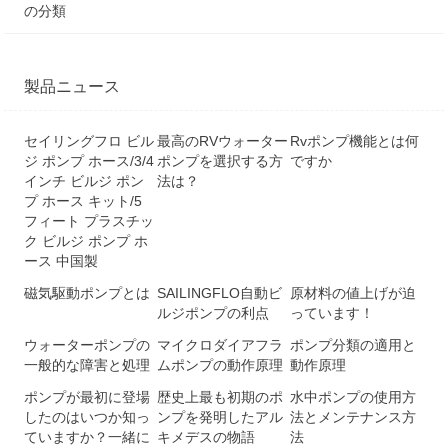
の分類
製品ニュース
セイリングフロ ビル
最高のRVウォーター
Rvポンプ機能とは何
ジ ポンプ ホース/3/4
ポンプを選択する方
ですか
インチ ビルジ ポン
法は？
プ ホース キット/5
フィート プラスチッ
ク ビルジ ポンプ ホ
ース 中国製
磁気駆動ポンプとは
SAILINGFLO自動ビ
原材料の値上げが迫
ルジポンプの利点
っています！
ウォーターポンプの
マイクロダイアフラ
ポンプ分類の適用と
一般的な障害と処理
ムポンプの動作原理
動作原理
ポンプが最初に登場
歴史上最も初期のポ
水中ポンプの使用方
したのはいつか知っ
ンプを発明したアル
法とメンテナンス方
ていますか？一緒に
キメデスの物語
法