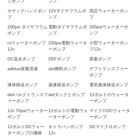
ジポンプ
ンプ
カヤックハンドポン
12Vダイヤフラムポ
高圧ウォーターポン
プ
ンプ
プ
200psi ダイヤフラム
電動ダイヤフラムポ
200psiウォ​​ーターポ
ポンプ
ンプ
ンプ
rvウォーターポンプ
200psi電動ウォータ
小型ウォーターポン
12v
ーポンプ
プ12v
DC温水ポンプ
DEFポンプ
尿素ポンプ
adblue尿素溶液
def燃料ポンプ
デフトランスファー
ポンプ
液体移送ポンプ
薬液移送ポンプ
電気液体移送ポンプ
defバルクトランスフ
defタンクとポンプ
12ボルトのウォータ
ァーポンプ
ーポンプ
12v 70psiウォ​​ーター
12ボルトの電動ウォ
マイクロDCウォータ
ポンプ
ーターポンプ
ーポンプ
12ボルトDCウォー
キャラバンポンプ
DCマイクロポンプ
ターポンプの価格
12v