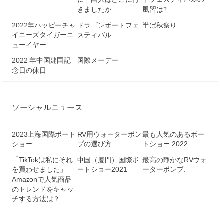
きましたか
風習は?
2022年ハッピーチャ
ドラゴンボートフェ
半ば秋祭り
イニーズタイガーニ
スティバル
ューイヤー
2022 年中国建国記
国際メーデー
念日の休日
ソーシャルニュース
2023上海国際ボート
RV用ウォーターポン
最も人気のあるボー
ショー
プの選び方
トショー 2022
「TikTokは私にそれ
中国（厦門）国際ボ
最高の静かなRVウォ
を買わせました」
ートショー2021
ーターポンプ.
Amazonで人気商品
のトレンドをキャッ
チする方法は？