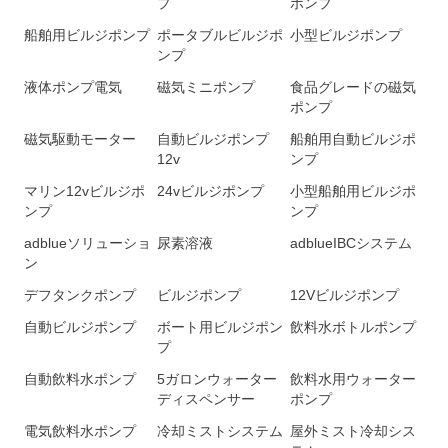
プ
ポンプ
船舶用ビルジポンプ
ポータブルビルジポ
小型ビルジポンプ
ンプ
液体ポンプ電気
磁気ミニポンプ
食品グレードの磁気
ポンプ
磁気駆動モーター
自動ビルジポンプ
船舶用自動ビルジポ
12v
ンプ
マリン12vビルジポ
24vビルジポンプ
小型船舶用ビルジポ
ンプ
ンプ
adblueソリューショ
尿素溶液
adblueIBCシステム
ン
デフタンクポンプ
ビルジポンプ
12Vビルジポンプ
自動ビルジポンプ
ボート用ビルジポン
飲料水ボトルポンプ
プ
自動飲料水ポンプ
5ガロンウォーター
飲料水用ウォーター
ディスペンサー
ポンプ
電気飲料水ポンプ
冷却ミストシステム
屋外ミスト冷却シス