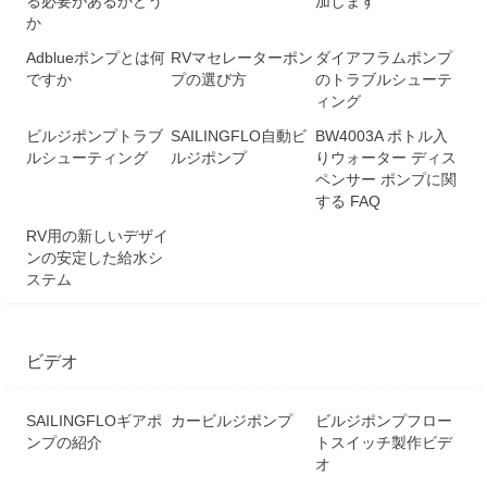
る必要があるかどう
加します
か
Adblueポンプとは何
RVマセレーターポン
ダイアフラムポンプ
ですか
プの選び方
のトラブルシューテ
ィング
ビルジポンプトラブ
SAILINGFLO自動ビ
BW4003A ボトル入
ルシューティング
ルジポンプ
りウォーター ディス
ペンサー ポンプに関
する FAQ
RV用の新しいデザイ
ンの安定した給水シ
ステム
ビデオ
SAILINGFLOギアポ
カービルジポンプ
ビルジポンプフロー
ンプの紹介
トスイッチ製作ビデ
オ