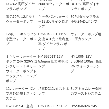
DC24V 高圧ダイヤ
200Psiウォーターポ
DC12V 高圧ダイヤ
フラムポンプ
ンプ
フラムポンプ
電気70Psi12ボルト
キャラバンウォータ
80Psiダイヤフラム
ウォーターポンプ
ー12vDcマイクロポ
小型24vDcポンプ
ンプ
12ボルトキャラバン
HY-404553T 115V
ウォーターポンプ用
小型ウォーターポン
交流 4.0 売上総利益
5L圧力タンク
プ
率 ダイヤフラム ポ
ンプ
ミキサーウォーター
HY-55701T 12V
HY-100N 12V
ポンプ 24V 320W コ
5.5gpm 圧力洗車ポ
3.3GPM 100psi 高圧
ンクリートミキサー
ンプ
RV ウォーターポン
ウォーターポンプト
プ
ラッククリーニング
ポンプ
12vウォーターポン
消毒DC12vミストポ
8Lアキュムレータ圧
プ屋外冷却ミストシ
ンプ
力ブーストシステム
ステム
HY-304554T 交流
HY-304553R 115V
HY-504602R 24V