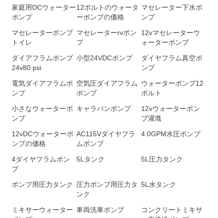
家庭用DCウォーター
12ボルトのウォータ
マセレーター下水ポ
ポンプ
ーポンプの価格
ンプ
マセレーターポンプ
マセレーターrvポン
12vマセレーターウ
トイレ
プ
ォーターポンプ
ダイアフラムポンプ
小型24VDCポンプ
ダイヤフラム真空ポ
24v80 psi
ンプ
電気ダイアフラムポ
空気圧ダイアフラム
ウォーターポンプ12
ンプ
ポンプ
ボルト
小さなウォーターポ
キャラバンポンプ
12vウォーターポン
ンプ
プ灌漑
12vDCウォーターポ
AC115Vダイヤフラ
4.0GPM水圧ポンプ
ンプの価格
ムポンプ
4ダイヤフラムポン
5Lタンク
5L圧力タンク
プ
ポンプ用圧力タンク
圧力ポンプ用圧力タ
5L水タンク
ンク
ミキサーウォーター
車両洗車ポンプ
コンクリートミキサ