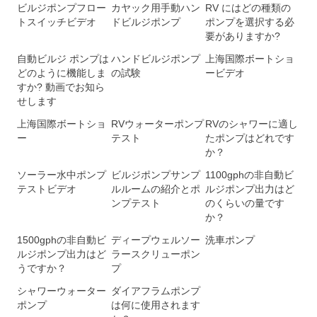
ビルジポンプフロー
カヤック用手動ハン
RV にはどの種類の
トスイッチビデオ
ドビルジポンプ
ポンプを選択する必
要がありますか?
自動ビルジ ポンプは
ハンドビルジポンプ
上海国際ボートショ
どのように機能しま
の試験
ービデオ
すか? 動画でお知ら
せします
上海国際ボートショ
RVウォーターポンプ
RVのシャワーに適し
ー
テスト
たポンプはどれです
か？
ソーラー水中ポンプ
ビルジポンプサンプ
1100gphの非自動ビ
テストビデオ
ルルームの紹介とポ
ルジポンプ出力はど
ンプテスト
のくらいの量です
か？
1500gphの非自動ビ
ディープウェルソー
洗車ポンプ
ルジポンプ出力はど
ラースクリューポン
うですか？
プ
シャワーウォーター
ダイアフラムポンプ
ポンプ
は何に使用されます