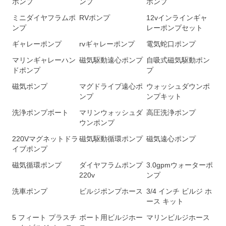
ポンプ
ンプ
ポンプ
ミニダイヤフラムポ
RVポンプ
12vインラインギャ
ンプ
レーポンプセット
ギャレーポンプ
rvギャレーポンプ
電気蛇口ポンプ
マリンギャレーハン
磁気駆動遠心ポンプ
自吸式磁気駆動ポン
ドポンプ
プ
磁気ポンプ
マグドライブ遠心ポ
ウォッシュダウンポ
ンプ
ンプキット
洗浄ポンプボート
マリンウォッシュダ
高圧洗浄ポンプ
ウンポンプ
220Vマグネットドラ
磁気駆動循環ポンプ
磁気遠心ポンプ
イブポンプ
磁気循環ポンプ
ダイヤフラムポンプ
3.0gpmウォーターポ
220v
ンプ
洗車ポンプ
ビルジポンプホース
3/4 インチ ビルジ ホ
ース キット
5 フィート プラスチ
ボート用ビルジホー
マリンビルジホース