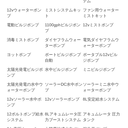
テム
12vウォーターポン
ミストシステムキッ
ファン用ウォーター
プ
ト
ミストキット
電動ビルジポンプ
1100gphビルジポン
12vミストポンプ
プ
消毒ミストポンプ
ダイヤフラムウォー
電気ダイヤフラムウ
ターポンプ
ォーターポンプ
ヨットポンプ
ボートビルジポンプ
ポータブル12vビル
自動
ジポンプ
太陽光発電ビルジポ
水中ビルジポンプ
ミニビルジポンプ
ンプ
太陽光発電の水中ウ
ソーラーDC水中ポン
ソーラーミニ水中ウ
ォーターポンプ
プ
ォーターポンプ
12vソーラー水中ポ
12vソーラーポンプ
8L安定給水システム
ンプ
12ボルトポンプ給水
8Lアキュムレータ圧
アキュムレータ 圧力
システム
力ブーストシステム
タンク