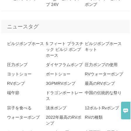
プ 24V
ポンプ
ニュースタグ
ビルジポンプホース
5 フィート プラスチ
ビルジポンプホース
ック ビルジ ポンプ
キット
ホース
圧力ポンプ
ダイヤフラムポンプ
圧力ポンプの使用
ヨットショー
ボートショー
RVウォーターポンプ
RVポンプ
3GPMRVポンプ
最高のRVポンプ
端午節
ドラゴンボートレー
中国の伝統的な祭り
ス
宗子を食べる
淡水ポンプ
12ボルトRvポンプ

ウォーターポンプ
2022年最高のRVポ
RVの種類
ンプ