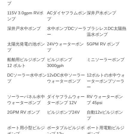
プ
115V 3.0gpm RVポ
ACダイヤフラムポン
深井戸水ポンプ
ンプ
プ
深井戸水中ポンプ
水中ポンプDCソーラ
ブラシレスDC太陽熱
ー
温水ポンプ
太陽光発電の池ポン
24Vウォーターポン
5GPM RV ポンプ
プ
プ
船舶用ビルジポンプ
ビルジポンプ
ミニソーラーポンプ
12 ボルト
3000gph
DCソーラー水中ポン
12vDC水中ソーラー
12ボルトの水中ウォ
プ
ウォーターポンプ
ーターポンプソーラ
ー
ソーラーパネル水中
ダイヤフラムウォー
RV ウォーターポン
ウォーターポンプ
ターポンプ 12V
プ 45psi
2GPM RV ポンプ
ビルジポンプ24V
自動12vビルジポン
プ
ボート用小型ビルジ
ポータブルビルジポ
ボート用電動ビルジ
ポンプ
ンプ 12v
ポンプ