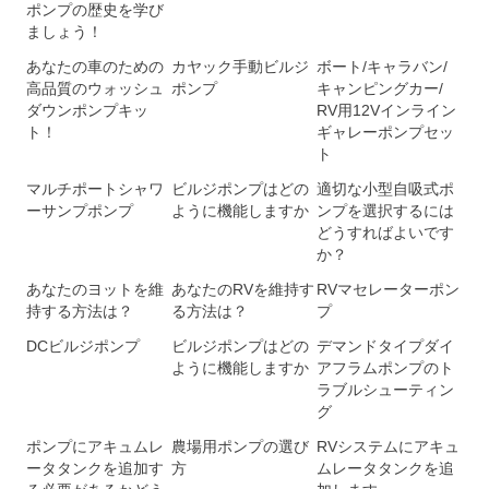
ポンプの歴史を学び
ましょう！
あなたの車のための
カヤック手動ビルジ
ボート/キャラバン/
高品質のウォッシュ
ポンプ
キャンピングカー/
ダウンポンプキッ
RV用12Vインライン
ト！
ギャレーポンプセッ
ト
マルチポートシャワ
ビルジポンプはどの
適切な小型自吸式ポ
ーサンプポンプ
ように機能しますか
ンプを選択するには
どうすればよいです
か？
あなたのヨットを維
あなたのRVを維持す
RVマセレーターポン
持する方法は？
る方法は？
プ
DCビルジポンプ
ビルジポンプはどの
デマンドタイプダイ
ように機能しますか
アフラムポンプのト
ラブルシューティン
グ
ポンプにアキュムレ
農場用ポンプの選び
RVシステムにアキュ
ータタンクを追加す
方
ムレータタンクを追