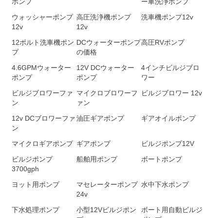
ポンプ
ー車洗浄ポンプ
ウォッシャーポンプ
高圧洗浄機ポンプ
洗車機ポンプ12v
12v
12v
12ボルト洗車機ポン
DCウォーターポンプ
高圧RVポンプ
プ
の価格
4.6GPMウォーター
12V DCウォーター
4インチビルジブロ
ポンプ
ポンプ
ワー
ビルジブロワーファ
マイクロブロワーフ
ビルジブロワー 12v
ン
ァン
12v DCブロワーファ
油圧ギアポンプ
ギアオイルポンプ
ン
マイクロギアポンプ
ギアポンプ
ビルジポンプ12V
ビルジポンプ
船舶用ポンプ
ボートポンプ
3700gph
ヨット用ポンプ
マセレーターポンプ
水中下水ポンプ
24v
下水処理ポンプ
小型12Vビルジポン
ボート用自動ビルジ