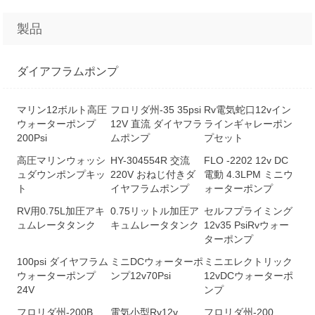
製品
ダイアフラムポンプ
マリン12ボルト高圧
フロリダ州-35 35psi
Rv電気蛇口12vイン
ウォーターポンプ
12V 直流 ダイヤフラ
ラインギャレーポン
200Psi
ムポンプ
プセット
高圧マリンウォッシ
HY-304554R 交流
FLO -2202 12v DC
ュダウンポンプキッ
220V おねじ付きダ
電動 4.3LPM ミニウ
ト
イヤフラムポンプ
ォーターポンプ
RV用0.75L加圧アキ
0.75リットル加圧ア
セルフプライミング
ュムレータタンク
キュムレータタンク
12v35 PsiRvウォー
ターポンプ
100psi ダイヤフラム
ミニDCウォーターポ
ミニエレクトリック
ウォーターポンプ
ンプ12v70Psi
12vDCウォーターポ
24V
ンプ
フロリダ州-200B
電気小型Rv12v
フロリダ州-200