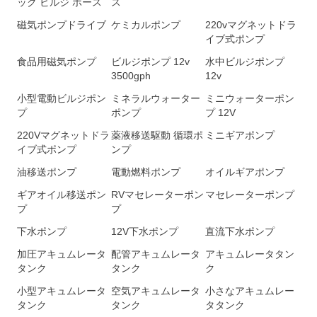
ック ビルジ ホース
ス
磁気ポンプドライブ
ケミカルポンプ
220vマグネットドラ
イブ式ポンプ
食品用磁気ポンプ
ビルジポンプ 12v
水中ビルジポンプ
3500gph
12v
小型電動ビルジポン
ミネラルウォーター
ミニウォーターポン
プ
ポンプ
プ 12V
220Vマグネットドラ
薬液移送駆動 循環ポ
ミニギアポンプ
イブ式ポンプ
ンプ
油移送ポンプ
電動燃料ポンプ
オイルギアポンプ
ギアオイル移送ポン
RVマセレーターポン
マセレーターポンプ
プ
プ
下水ポンプ
12V下水ポンプ
直流下水ポンプ
加圧アキュムレータ
配管アキュムレータ
アキュムレータタン
タンク
タンク
ク
小型アキュムレータ
空気アキュムレータ
小さなアキュムレー
タンク
タンク
タタンク