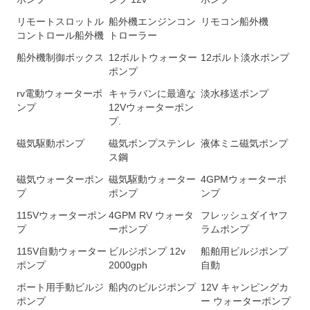
リモートスロットル
船外機エンジンコン
リモコン船外機
コントロール船外機
トローラー
船外機制御ボックス
12ボルトウォーター
12ボルト淡水ポンプ
ポンプ
rv電動ウォーターポ
キャラバンに最適な
淡水移送ポンプ
ンプ
12Vウォーターポン
プ.
磁気駆動ポンプ
磁気ポンプステンレ
液体ミニ磁気ポンプ
ス鋼
磁気ウォーターポン
磁気駆動ウォーター
4GPMウォーターポ
プ
ポンプ
ンプ
115Vウォーターポン
4GPM RV ウォータ
フレッシュダイヤフ
プ
ーポンプ
ラムポンプ
115V自動ウォーター
ビルジポンプ 12v
船舶用ビルジポンプ
ポンプ
2000gph
自動
ボート用手動ビルジ
船内のビルジポンプ
12V キャンピングカ
ポンプ
ー ウォーターポンプ