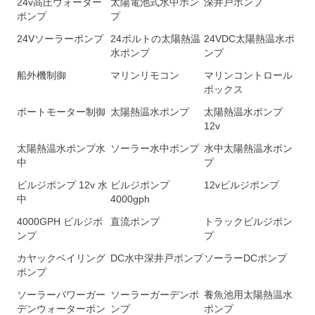
24v高圧ウォーター
太陽電池式水中ポン
深井戸ポンプ
ポンプ
プ
24Vソーラーポンプ
24ボルトの太陽熱温
24VDC太陽熱温水ポ
水ポンプ
ンプ
船外機制御
マリンリモコン
マリンコントロール
ボックス
ボートモーター制御
太陽熱温水ポンプ
太陽熱温水ポンプ
12v
太陽熱温水ポンプ水
ソーラー水中ポンプ
水中太陽熱温水ポン
中
プ
ビルジポンプ 12v 水
ビルジポンプ
12vビルジポンプ
中
4000gph
4000GPH ビルジポ
直流ポンプ
トラックビルジポン
ンプ
プ
カヤックベイリング
DC水中深井戸ポンプ
ソーラーDCポンプ
ポンプ
ソーラーパワーガー
ソーラーガーデンポ
養魚池用太陽熱温水
デンウォーターポン
ンプ
ポンプ