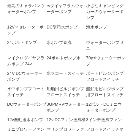
最高のキャラバンウ
rvダイヤフラムウォ
小さなキャンピング
ォーターポンプ
ーターポンプ
カーのウォーターポ
ンプ
12Vマセレーターポ
DC型汚水ポンプ
海水ポンプ
ンプ
24ボルトポンプ
水ポンプ直流
ウォーターポンプ ミ
ニ
マイクロダイヤフラ
24ボルトポンプ水
70psiウォ​​ーターポン
ムポンプ 24v
プ
24V DCウォーター
水フロートスイッチ
ボートビルジポンプ
ポンプ
フロートスイッチ
水中ポンプフロート
船舶用ビルジポンプ
船舶用ビルジポンプ
スイッチ
フロートスイッチ
用フロートスイッチ
DCウォーターポンプ
3GPMRVウォーター
12ボルトDCミニウ
ポンプ
ォーターポンプ
12v自動送水ポンプ
12v DCファン送風機
3インチ送風ファン
ミニブロワーファン
マリンブロワーファ
フロートスイッチマ