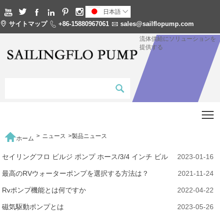






日本語


サイトマップ

+86-15880967061

sales@sailflopump.com
流体供給にソリューションを
提供する
T

>
ニュース
>
製品ニュース
ホーム
セイリングフロ ビルジ ポンプ ホース/3/4 インチ ビル
2023-01-16
ジ ポンプ ホース キット/5 フィート プラスチック ビル
最高のRVウォーターポンプを選択する方法は？
2021-11-24
ジ ポンプ ホース 中国製
Rvポンプ機能とは何ですか
2022-04-22
磁気駆動ポンプとは
2023-05-26