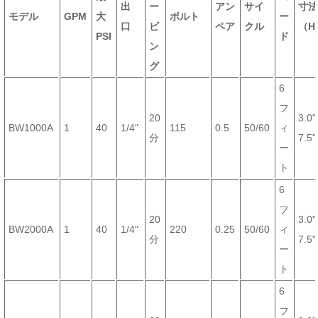
出
ー
アン
サイ
寸
モデル
GPM
大
ボルト
ー
口
ビ
ペア
クル
（H
PSI
ド
ン
グ
6
フ
20
3.0"
BW1000A
1
40
1/4"
115
0.5
50/60
ィ
分
7.5"
ー
ト
6
フ
20
3.0"
BW2000A
1
40
1/4"
220
0.25
50/60
ィ
分
7.5"
ー
ト
6
フ