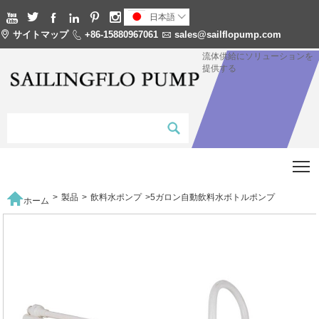






日本語


サイトマップ

+86-15880967061

sales@sailflopump.com
流体供給にソリューションを
提供する
T

>
製品
>
飲料水ポンプ
>
5ガロン自動飲料水ボトルポンプ
ホーム