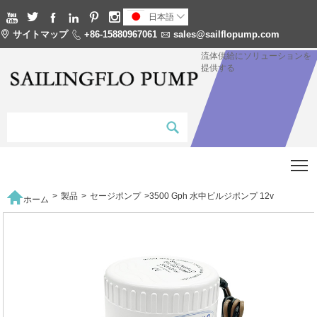






日本語


サイトマップ

+86-15880967061

sales@sailflopump.com
流体供給にソリューションを
提供する
T

>
製品
>
セージポンプ
>
3500 Gph 水中ビルジポンプ 12v
ホーム