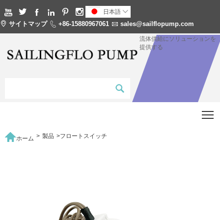






日本語


サイトマップ

+86-15880967061

sales@sailflopump.com
流体供給にソリューションを
提供する
T

>
製品
>
フロートスイッチ
ホーム