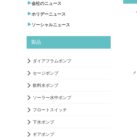

会社のニュース

ホリデーニュース

ソーシャルニュース
製品

ダイアフラムポンプ

メ
セージポンプ

飲料水ポンプ

ソーラー水中ポンプ

フロートスイッチ

下水ポンプ

ギアポンプ