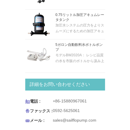
ータンク。0.7 バー の圧力のシ
プライミング」であるため、ボ
ステムに適しています。内部ゴ
ート/キャラバン/RVなどのほぼ
0.75リットル加圧アキュムレー
ム膜付き。スナップインポート
どこにでも取り付けることがで
タタンク
の耐久性のあるフィッティング
きます...給水から最大1.5m上に
加圧水システムの圧力をよりス
により、新旧のシステムに簡単
あります。5メートルのヘッド
ムーズにするための加圧アキュ
に取り付けられます。
で毎分最大4.3リットルを供給
ムレータタンク。圧力が0.7バ
します。10mmホースに適合し
ールのシステムに適していま
5ガロン自動飲料水ボトルポン
ます。
す。内部ゴム膜付き。スナップ
プ
インポートの耐久性のあるフィ
モデルBW2020A： レシピ品質
ッティングを備えた新旧のシス
の水を市販のボトルから汲み上
テムの簡単な取り付け。
げて、よりおいしい温かい飲み
物と冷たい飲み物を確保しま
す。BWシリーズのボトル入り
詳細をお問い合わせください
飲料水システムは、コーヒー/
ティーメーカー、冷蔵庫の氷と
水ディスペンサー、エスプレッ

+86-15880967061
電話 :
ソカート、ポータブルシンク、
またはポータブル飲料水を必要

0592-5625061
ファックス :
とするあらゆる用途で機能する
ように設計されています。 BW

sales@sailflopump.com
メール :
シリーズのボトルウォーターシ