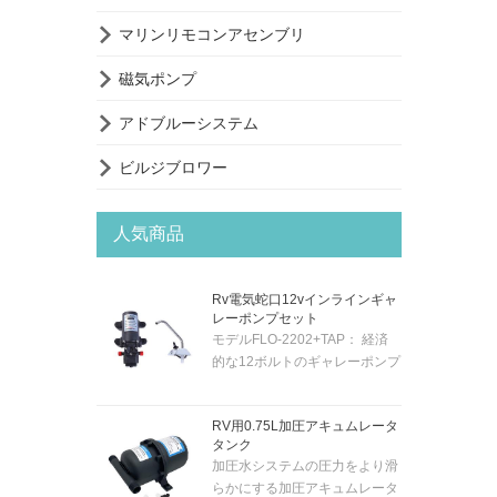

マリンリモコンアセンブリ

磁気ポンプ

アドブルーシステム

ビルジブロワー
人気商品
Rv電気蛇口12vインラインギャ
レーポンプセット
モデルFLO-2202+TAP： 経済
的な12ボルトのギャレーポンプ
システムには、クロムメッキの
12ボルトの電気蛇口とポンプが
RV用0.75L加圧アキュムレータ
付属しています。そのため、蛇
タンク
口のトグルスイッチでポンプを
加圧水システムの圧力をより滑
自動的にアクティブにすること
らかにする加圧アキュムレータ
ができます。ポンプは「セルフ