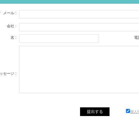
*
メール :
会社 :
名 :
電話
ッセージ :
個人