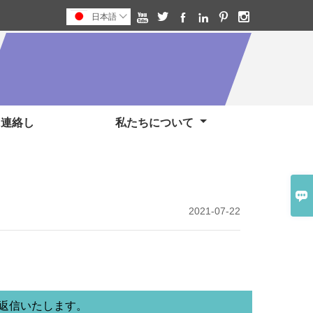






日本語

に連絡し
私たちについて

2021-07-22
に返信いたします。