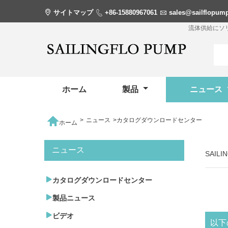

サイトマップ

+86-15880967061

sales@sailflopum
流体供給にソ
ホーム
製品
ニュース

>
ニュース
>
カタログダウンロードセンター
ホーム
ニュース
SAIL

カタログダウンロードセンター

製品ニュース

ビデオ
以下