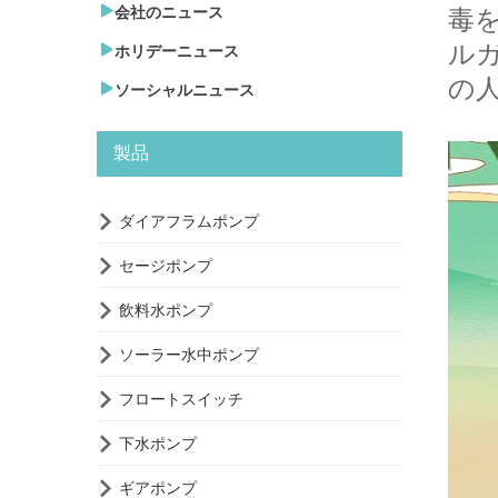

会社のニュース
毒
ル

ホリデーニュース
の

ソーシャルニュース
製品

ダイアフラムポンプ

セージポンプ

飲料水ポンプ

ソーラー水中ポンプ

フロートスイッチ

下水ポンプ

ギアポンプ