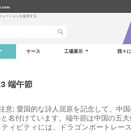
p.com
リューションを提供する
ケース
工場展示
我々
23 端午節
注意; 愛国的な詩人屈原を記念して、中国の
節と名付けています。端午節は中国の五大
クティビティには、ドラゴンボートレー