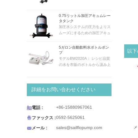
ータンク。0.7 バー の圧力のシ
プライミング」であるため、ボ
ステムに適しています。内部ゴ
ート/キャラバン/RVなどのほぼ
0.75リットル加圧アキュムレー
ム膜付き。スナップインポート
どこにでも取り付けることがで
タタンク
の耐久性のあるフィッティング
きます...給水から最大1.5m上に
加圧水システムの圧力をよりス
により、新旧のシステムに簡単
あります。5メートルのヘッド
ムーズにするための加圧アキュ
に取り付けられます。
で毎分最大4.3リットルを供給
ムレータタンク。圧力が0.7バ
します。10mmホースに適合し
ールのシステムに適していま
5ガロン自動飲料水ボトルポン
ます。
以下
す。内部ゴム膜付き。スナップ
プ
インポートの耐久性のあるフィ
モデルBW2020A： レシピ品質
ッティングを備えた新旧のシス
の水を市販のボトルから汲み上
テムの簡単な取り付け。
げて、よりおいしい温かい飲み
物と冷たい飲み物を確保しま
す。BWシリーズのボトル入り
詳細をお問い合わせください
飲料水システムは、コーヒー/
ティーメーカー、冷蔵庫の氷と
水ディスペンサー、エスプレッ

+86-15880967061
電話 :
ソカート、ポータブルシンク、
またはポータブル飲料水を必要

0592-5625061
ファックス :
とするあらゆる用途で機能する
ように設計されています。 BW
メ

sales@sailflopump.com
メール :
シリーズのボトルウォーターシ