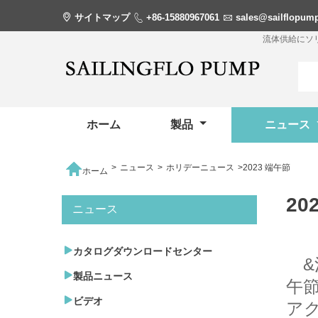

サイトマップ

+86-15880967061

sales@sailflopum
流体供給にソ
ホーム
製品
ニュース

>
ニュース
>
ホリデーニュース
>
2023 端午節
ホーム
20
ニュース

カタログダウンロードセンター
&

製品ニュース
午

ビデオ
ア