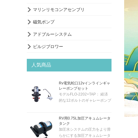

マリンリモコンアセンブリ

磁気ポンプ

アドブルーシステム

ビルジブロワー
人気商品
Rv電気蛇口12vインラインギャ
レーポンプセット
モデルFLO-2202+TAP： 経済
的な12ボルトのギャレーポンプ
システムには、クロムメッキの
12ボルトの電気蛇口とポンプが
RV用0.75L加圧アキュムレータ
付属しています。そのため、蛇
タンク
口のトグルスイッチでポンプを
加圧水システムの圧力をより滑
自動的にアクティブにすること
らかにする加圧アキュムレータ
ができます。ポンプは「セルフ