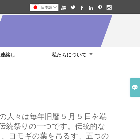






日本語

に連絡し
私たちについて

人々は毎年旧暦 5 月 5 日を端
伝統祭りの一つです。伝統的な
ス、ヨモギの葉を吊るす、五つの