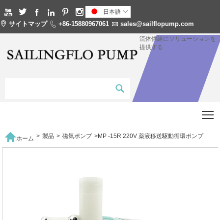






日本語


サイトマップ

+86-15880967061

sales@sailflopump.com
流体供給にソリューションを
提供する
T

>
製品
>
磁気ポンプ
>
MP -15R 220V 薬液移送駆動循環ポンプ
ホーム