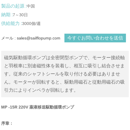
製品の起源 :
中国
納期 :
7～30日
供給能力 :
3000個/週
今すぐお問い合わせを送信
メール : sales@sailflopump.com
磁気駆動循環ポンプは全密閉型ポンプで、モーター接続軸
と羽根車に別途磁性体を装着し、相互に吸引し結合させま
す。従来のシャフトシールを取り付ける必要はありませ
ん。モーターが回転すると、駆動用磁石と従動用磁石の吸
引力によりインペラが回転します。
MP -15R 220V 薬液移送駆動循環ポンプ
序章：