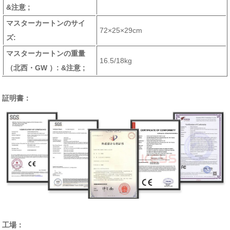
&注意 ;
マスターカートンのサイ
72×25×29cm
ズ:
マスターカートンの重量
16.5/18kg
（北西・GW ）
: &注意 ;
証明書：
工場：