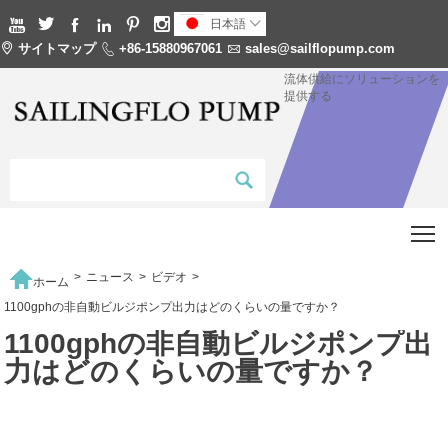






日本語


サイトマップ

+86-15880967061

sales@sailflopump.com
流体供給にソリューションを
提供する
T

>
ニュース
>
ビデオ
>
ホーム
1100gphの非自動ビルジポンプ出力はどのくらいの量ですか？
1100gphの非自動ビルジポンプ出
力はどのくらいの量ですか？