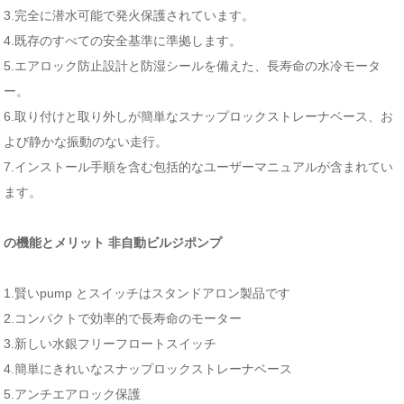
3.完全に潜水可能で発火保護されています。
4.既存のすべての安全基準に準拠します。
5.エアロック防止設計と防湿シールを備えた、長寿命の水冷モータ
ー。
6.取り付けと取り外しが簡単なスナップロックストレーナベース、お
よび静かな振動のない走行。
7.インストール手順を含む包括的なユーザーマニュアルが含まれてい
ます。
の機能とメリット
非自動ビルジポンプ
1.賢いp
ump
とスイッチはスタンドアロン製品です
2.コンパクトで効率的で長寿命のモーター
3.新しい水銀フリーフロートスイッチ
4.簡単にきれいなスナップロックストレーナベース
5.アンチエアロック保護