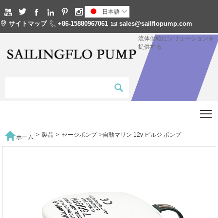






日本語


サイトマップ

+86-15880967061

sales@sailflopump.com
流体供給にソリューションを
提供する
T

>
製品
>
セージポンプ
>
自動マリン 12v ビルジ ポンプ
ホーム