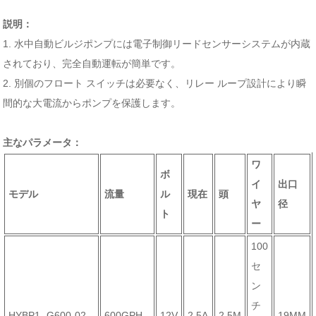
説明：
1. 水中自動ビルジポンプには電子制御リードセンサーシステムが内蔵
されており、完全自動運転が簡単です。
2. 別個のフロート スイッチは必要なく、リレー ループ設計により瞬
間的な大電流からポンプを保護します。
主なパラメータ：
ワ
ボ
イ
出口
モデル
流量
ル
現在
頭
ヤ
径
ト
ー
100
セ
ン
チ
HYBP1 -G600-02
600GPH
12V
2.5A
2.5M
19MM