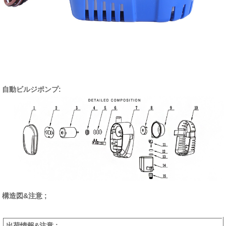
自動ビルジポンプ:
構造図&注意 ;
出荷情報&注意 ;