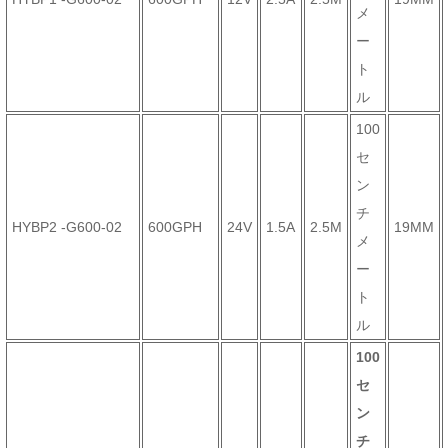
メ
ー
ト
ル
100
セ
ン
チ
HYBP2 -G600-02
600GPH
24V
1.5A
2.5M
19MM
メ
ー
ト
ル
100
セ
ン
チ