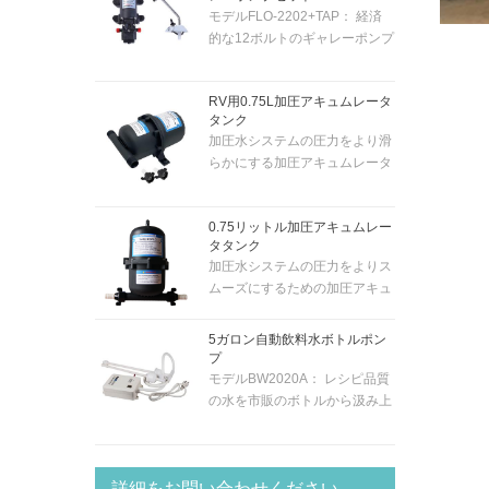
モデルFLO-2202+TAP： 経済
的な12ボルトのギャレーポンプ
システムには、クロムメッキの
12ボルトの電気蛇口とポンプが
RV用0.75L加圧アキュムレータ
付属しています。そのため、蛇
タンク
口のトグルスイッチでポンプを
加圧水システムの圧力をより滑
自動的にアクティブにすること
らかにする加圧アキュムレータ
ができます。ポンプは「セルフ
ータンク。0.7 バー の圧力のシ
プライミング」であるため、ボ
ステムに適しています。内部ゴ
ート/キャラバン/RVなどのほぼ
0.75リットル加圧アキュムレー
ム膜付き。スナップインポート
どこにでも取り付けることがで
タタンク
の耐久性のあるフィッティング
きます...給水から最大1.5m上に
加圧水システムの圧力をよりス
により、新旧のシステムに簡単
あります。5メートルのヘッド
ムーズにするための加圧アキュ
に取り付けられます。
で毎分最大4.3リットルを供給
ムレータタンク。圧力が0.7バ
します。10mmホースに適合し
ールのシステムに適していま
5ガロン自動飲料水ボトルポン
ます。
す。内部ゴム膜付き。スナップ
プ
インポートの耐久性のあるフィ
モデルBW2020A： レシピ品質
ッティングを備えた新旧のシス
の水を市販のボトルから汲み上
テムの簡単な取り付け。
げて、よりおいしい温かい飲み
物と冷たい飲み物を確保しま
す。BWシリーズのボトル入り
詳細をお問い合わせください
飲料水システムは、コーヒー/