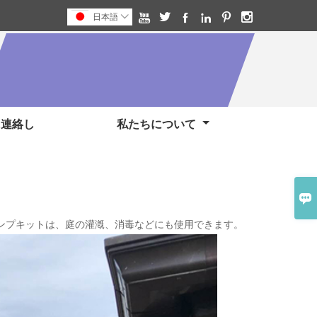






日本語

に連絡し
私たちについて

トポンプキットは、庭の灌漑、消毒などにも使用できます。