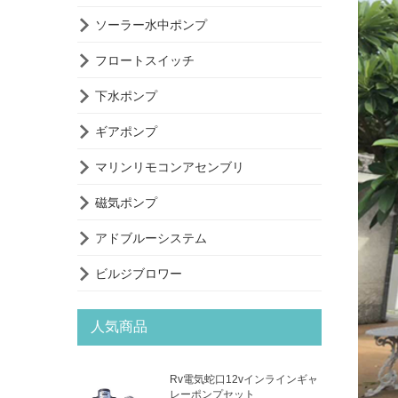

ソーラー水中ポンプ

フロートスイッチ

下水ポンプ

ギアポンプ

マリンリモコンアセンブリ

磁気ポンプ

アドブルーシステム

ビルジブロワー
人気商品
Rv電気蛇口12vインラインギャ
レーポンプセット