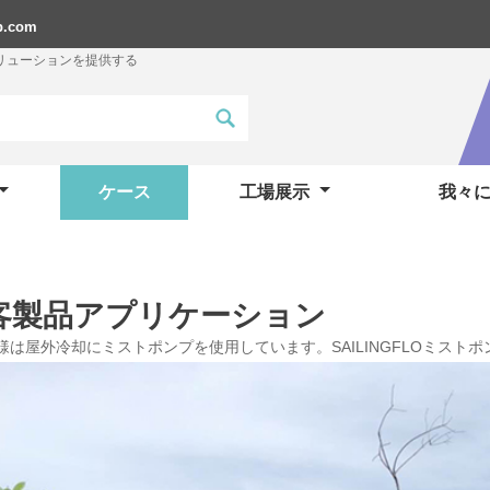
p.com
リューションを提供する
ケース
工場展示
我々
客製品アプリケーション
客様は屋外冷却にミストポンプを使用しています。SAILINGFLOミス