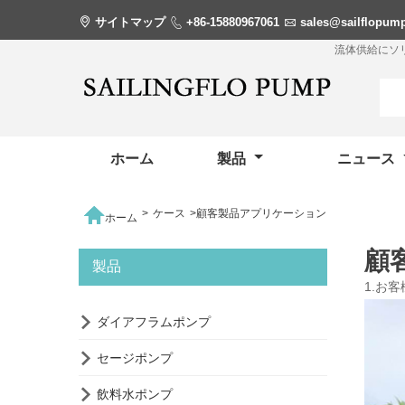

サイトマップ

+86-15880967061

sales@sailflopum
流体供給にソ
ホーム
製品
ニュース

>
ケース
>
顧客製品アプリケーション
ホーム
顧
製品
1.お

ダイアフラムポンプ

セージポンプ

飲料水ポンプ