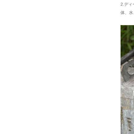
2.デ
体、水