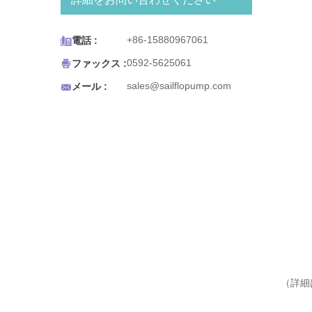
ティーメーカー、冷蔵庫の氷と
水ディスペンサー、エスプレッ

+86-15880967061
電話 :
ソカート、ポータブルシンク、
またはポータブル飲料水を必要

0592-5625061
ファックス :
とするあらゆる用途で機能する
ように設計されています。 BW

sales@sailflopump.com
メール :
シリーズのボトルウォーターシ
ステムも便利に設計されていま
す。水源がなくなるとポンプは
自動的に停止し、水が回復する
とポンプが再起動します。コン
パクトなサイズで簡単に取り付
けられます。
（詳細