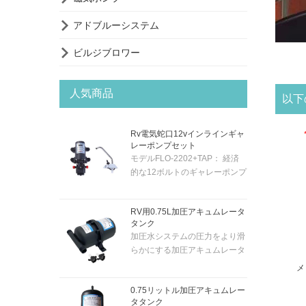

アドブルーシステム

ビルジブロワー
人気商品
以下
Rv電気蛇口12vインラインギャ
レーポンプセット
モデルFLO-2202+TAP： 経済
的な12ボルトのギャレーポンプ
システムには、クロムメッキの
12ボルトの電気蛇口とポンプが
RV用0.75L加圧アキュムレータ
付属しています。そのため、蛇
タンク
口のトグルスイッチでポンプを
加圧水システムの圧力をより滑
自動的にアクティブにすること
らかにする加圧アキュムレータ
ができます。ポンプは「セルフ
ータンク。0.7 バー の圧力のシ
プライミング」であるため、ボ
メ
ステムに適しています。内部ゴ
ート/キャラバン/RVなどのほぼ
0.75リットル加圧アキュムレー
ム膜付き。スナップインポート
どこにでも取り付けることがで
タタンク
の耐久性のあるフィッティング