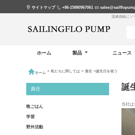

サイトマップ

+86-15880967061

sales@sailflopum
流体供給にソ
ホーム
製品
ニュース

>
私たちに関しては
>
責任
>
誕生日を祝う
ホーム
誕
責任
当社は
晩ごはん
学習
野外活動