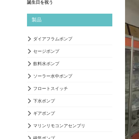
誕生日を祝う
製品

ダイアフラムポンプ

セージポンプ

飲料水ポンプ

ソーラー水中ポンプ

フロートスイッチ

下水ポンプ

ギアポンプ

マリンリモコンアセンブリ

磁気ポンプ