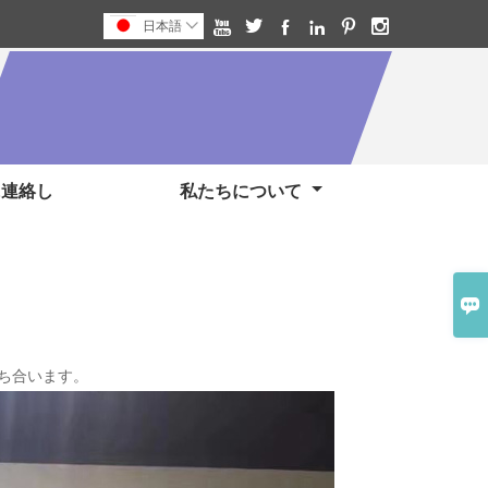






日本語

に連絡し
私たちについて

ち合います。